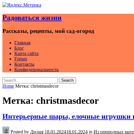
Skip
to
Радоваться жизни
content
Рассказы, рецепты, мой сад-огород
Главная
Блог
Карта сайта
Forum
Контакты
Конфиденциальность
Search
Search
for:
Home
Метка:
christmasdecor
Метка:
christmasdecor
Интерьерные шары, елочные игрушки 
Posted by
Лидия
18.01.2024
18.01.2024
in
Из природных мат