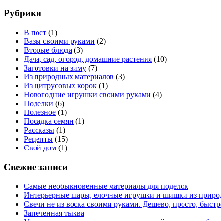
Рубрики
В пост
(1)
Вазы своими руками
(2)
Вторые блюда
(3)
Дача, сад, огород, домашние растения
(10)
Заготовки на зиму
(7)
Из природных материалов
(3)
Из цитрусовых корок
(1)
Новогодние игрушки своими руками
(4)
Поделки
(6)
Полезное
(1)
Посадка семян
(1)
Рассказы
(1)
Рецепты
(15)
Свой дом
(1)
Свежие записи
Самые необыкновенные материалы для поделок
Интерьерные шары, елочные игрушки и шишки из приро
Свечи не из воска своими руками. Дешево, просто, быстр
Запеченная тыква