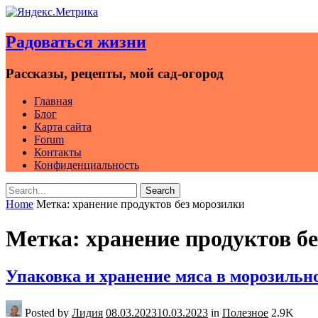
Skip
to
Радоваться жизни
content
Рассказы, рецепты, мой сад-огород
Главная
Блог
Карта сайта
Forum
Контакты
Конфиденциальность
Search
Search
for:
Home
Метка:
хранение продуктов без морозилки
Метка:
хранение продуктов б
Упаковка и хранение мяса в морозильно
Posted by
Лидия
08.03.2023
10.03.2023
in
Полезное
2.9K