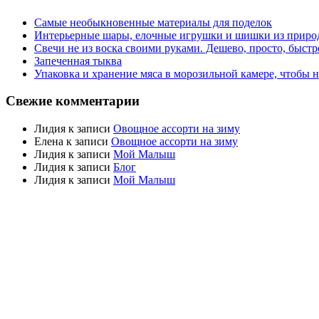
Самые необыкновенные материалы для поделок
Интерьерные шары, елочные игрушки и шишки из приро
Свечи не из воска своими руками. Дешево, просто, быстр
Запеченная тыква
Упаковка и хранение мяса в морозильной камере, чтобы 
Свежие комментарии
Лидия
к записи
Овощное ассорти на зиму
Елена
к записи
Овощное ассорти на зиму
Лидия
к записи
Мой Малыш
Лидия
к записи
Блог
Лидия
к записи
Мой Малыш