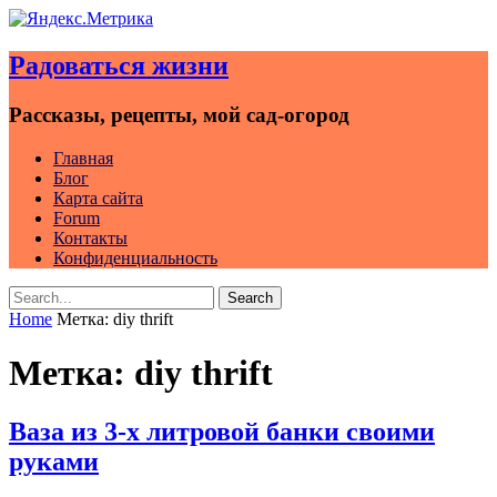
Skip
to
Радоваться жизни
content
Рассказы, рецепты, мой сад-огород
Главная
Блог
Карта сайта
Forum
Контакты
Конфиденциальность
Search
Search
for:
Home
Метка:
diy thrift
Метка:
diy thrift
Ваза из 3-х литровой банки своими
руками