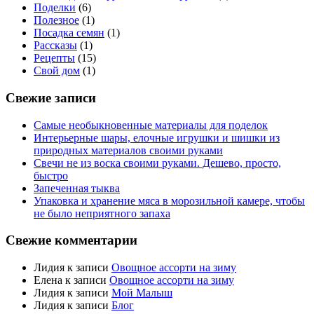
Поделки
(6)
Полезное
(1)
Посадка семян
(1)
Рассказы
(1)
Рецепты
(15)
Свой дом
(1)
Свежие записи
Самые необыкновенные материалы для поделок
Интерьерные шары, елочные игрушки и шишки из
природных материалов своими руками
Свечи не из воска своими руками. Дешево, просто,
быстро
Запеченная тыква
Упаковка и хранение мяса в морозильной камере, чтобы
не было неприятного запаха
Свежие комментарии
Лидия
к записи
Овощное ассорти на зиму
Елена
к записи
Овощное ассорти на зиму
Лидия
к записи
Мой Малыш
Лидия
к записи
Блог