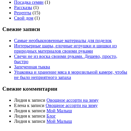
Посадка семян
(1)
Рассказы
(1)
Рецепты
(15)
Свой дом
(1)
Свежие записи
Самые необыкновенные материалы для поделок
Интерьерные шары, елочные игрушки и шишки из
природных материалов своими руками
Свечи не из воска своими руками. Дешево, просто,
быстро
Запеченная тыква
Упаковка и хранение мяса в морозильной камере, чтобы
не было неприятного запаха
Свежие комментарии
Лидия
к записи
Овощное ассорти на зиму
Елена
к записи
Овощное ассорти на зиму
Лидия
к записи
Мой Малыш
Лидия
к записи
Блог
Лидия
к записи
Мой Малыш