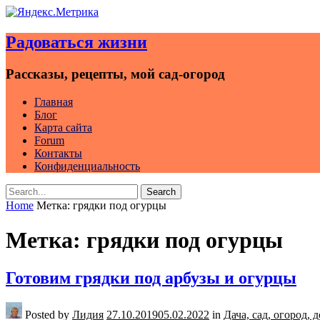
Skip
to
Радоваться жизни
content
Рассказы, рецепты, мой сад-огород
Главная
Блог
Карта сайта
Forum
Контакты
Конфиденциальность
Search
Search
for:
Home
Метка:
грядки под огурцы
Метка:
грядки под огурцы
Готовим грядки под арбузы и огурцы
Posted by
Лидия
27.10.2019
05.02.2022
in
Дача, сад, огород,