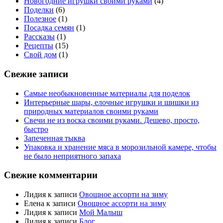
Новогодние игрушки своими руками
(4)
Поделки
(6)
Полезное
(1)
Посадка семян
(1)
Рассказы
(1)
Рецепты
(15)
Свой дом
(1)
Свежие записи
Самые необыкновенные материалы для поделок
Интерьерные шары, елочные игрушки и шишки из
природных материалов своими руками
Свечи не из воска своими руками. Дешево, просто,
быстро
Запеченная тыква
Упаковка и хранение мяса в морозильной камере, чтобы
не было неприятного запаха
Свежие комментарии
Лидия
к записи
Овощное ассорти на зиму
Елена
к записи
Овощное ассорти на зиму
Лидия
к записи
Мой Малыш
Лидия
к записи
Блог