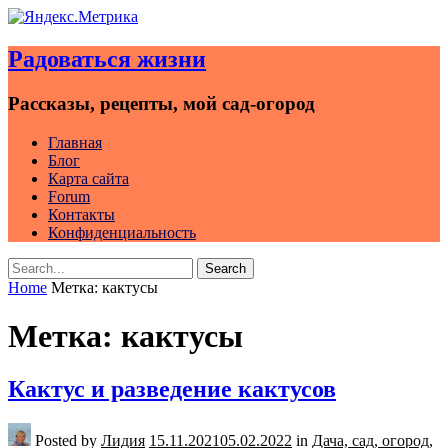
Skip
to
Радоваться жизни
content
Рассказы, рецепты, мой сад-огород
Главная
Блог
Карта сайта
Forum
Контакты
Конфиденциальность
Search
Search
for:
Home
Метка:
кактусы
Метка:
кактусы
Кактус и разведение кактусов
Posted by
Лидия
15.11.2021
05.02.2022
in
Дача, сад, огород,