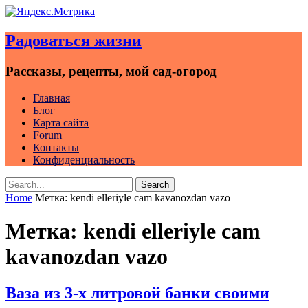
Skip
to
Радоваться жизни
content
Рассказы, рецепты, мой сад-огород
Главная
Блог
Карта сайта
Forum
Контакты
Конфиденциальность
Search
Search
for:
Home
Метка:
kendi elleriyle cam kavanozdan vazo
Метка:
kendi elleriyle cam
kavanozdan vazo
Ваза из 3-х литровой банки своими