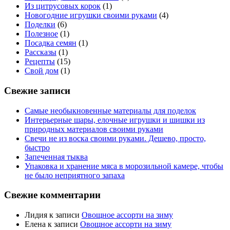
Из цитрусовых корок
(1)
Новогодние игрушки своими руками
(4)
Поделки
(6)
Полезное
(1)
Посадка семян
(1)
Рассказы
(1)
Рецепты
(15)
Свой дом
(1)
Свежие записи
Самые необыкновенные материалы для поделок
Интерьерные шары, елочные игрушки и шишки из
природных материалов своими руками
Свечи не из воска своими руками. Дешево, просто,
быстро
Запеченная тыква
Упаковка и хранение мяса в морозильной камере, чтобы
не было неприятного запаха
Свежие комментарии
Лидия
к записи
Овощное ассорти на зиму
Елена
к записи
Овощное ассорти на зиму