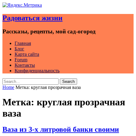
Skip
to
Радоваться жизни
content
Рассказы, рецепты, мой сад-огород
Главная
Блог
Карта сайта
Forum
Контакты
Конфиденциальность
Search
Search
for:
Home
Метка:
круглая прозрачная ваза
Метка:
круглая прозрачная
ваза
Ваза из 3-х литровой банки своими