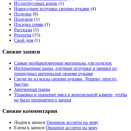
Из цитрусовых корок
(1)
Новогодние игрушки своими руками
(4)
Поделки
(6)
Полезное
(1)
Посадка семян
(1)
Рассказы
(1)
Рецепты
(15)
Свой дом
(1)
Свежие записи
Самые необыкновенные материалы для поделок
Интерьерные шары, елочные игрушки и шишки из
природных материалов своими руками
Свечи не из воска своими руками. Дешево, просто,
быстро
Запеченная тыква
Упаковка и хранение мяса в морозильной камере, чтобы
не было неприятного запаха
Свежие комментарии
Лидия
к записи
Овощное ассорти на зиму
Елена
к записи
Овощное ассорти на зиму