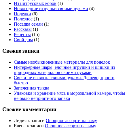
Из цитрусовых корок
(1)
Новогодние игрушки своими руками
(4)
Поделки
(6)
Полезное
(1)
Посадка семян
(1)
Рассказы
(1)
Рецепты
(15)
Свой дом
(1)
Свежие записи
Самые необыкновенные материалы для поделок
Интерьерные шары, елочные игрушки и шишки из
природных материалов своими руками
Свечи не из воска своими руками. Дешево, просто,
быстро
Запеченная тыква
Упаковка и хранение мяса в морозильной камере, чтобы
не было неприятного запаха
Свежие комментарии
Лидия
к записи
Овощное ассорти на зиму
Елена
к записи
Овощное ассорти на зиму