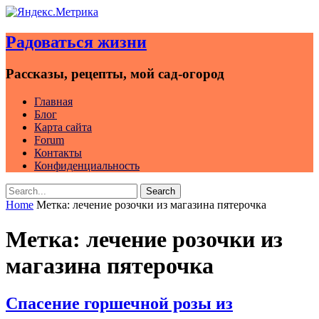
Skip
to
Радоваться жизни
content
Рассказы, рецепты, мой сад-огород
Главная
Блог
Карта сайта
Forum
Контакты
Конфиденциальность
Search
Search
for:
Home
Метка:
лечение розочки из магазина пятерочка
Метка:
лечение розочки из
магазина пятерочка
Спасение горшечной розы из