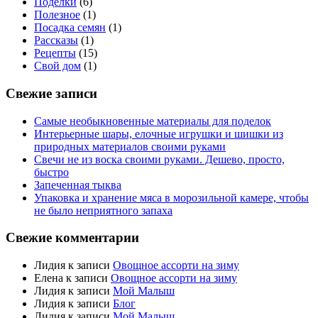
Поделки
(6)
Полезное
(1)
Посадка семян
(1)
Рассказы
(1)
Рецепты
(15)
Свой дом
(1)
Свежие записи
Самые необыкновенные материалы для поделок
Интерьерные шары, елочные игрушки и шишки из
природных материалов своими руками
Свечи не из воска своими руками. Дешево, просто,
быстро
Запеченная тыква
Упаковка и хранение мяса в морозильной камере, чтобы
не было неприятного запаха
Свежие комментарии
Лидия
к записи
Овощное ассорти на зиму
Елена
к записи
Овощное ассорти на зиму
Лидия
к записи
Мой Малыш
Лидия
к записи
Блог
Лидия
к записи
Мой Малыш