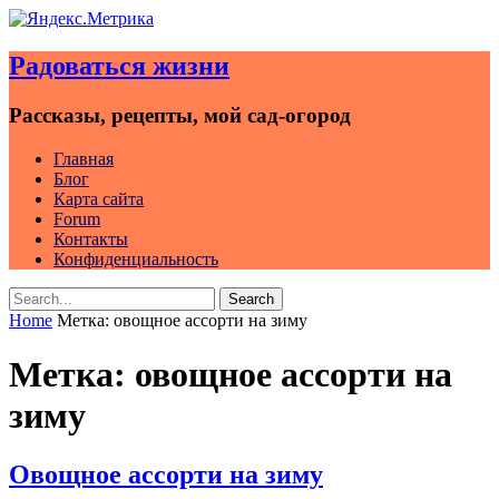
Skip
to
Радоваться жизни
content
Рассказы, рецепты, мой сад-огород
Главная
Блог
Карта сайта
Forum
Контакты
Конфиденциальность
Search
Search
for:
Home
Метка:
овощное ассорти на зиму
Метка:
овощное ассорти на
зиму
Овощное ассорти на зиму