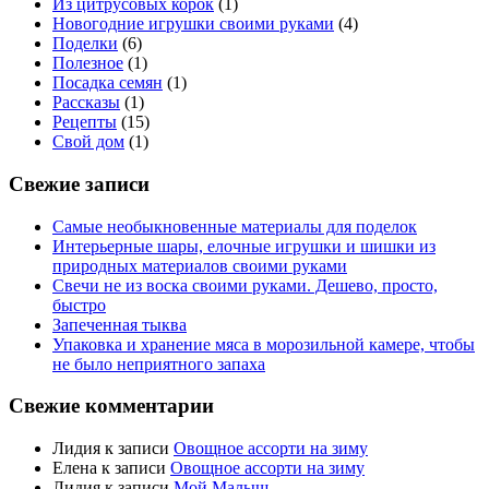
Из цитрусовых корок
(1)
Новогодние игрушки своими руками
(4)
Поделки
(6)
Полезное
(1)
Посадка семян
(1)
Рассказы
(1)
Рецепты
(15)
Свой дом
(1)
Свежие записи
Самые необыкновенные материалы для поделок
Интерьерные шары, елочные игрушки и шишки из
природных материалов своими руками
Свечи не из воска своими руками. Дешево, просто,
быстро
Запеченная тыква
Упаковка и хранение мяса в морозильной камере, чтобы
не было неприятного запаха
Свежие комментарии
Лидия
к записи
Овощное ассорти на зиму
Елена
к записи
Овощное ассорти на зиму
Лидия
к записи
Мой Малыш