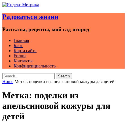
Skip
to
Радоваться жизни
content
Рассказы, рецепты, мой сад-огород
Главная
Блог
Карта сайта
Forum
Контакты
Конфиденциальность
Search
Search
for:
Home
Метка:
поделки из апельсиновой кожуры для детей
Метка:
поделки из
апельсиновой кожуры для
детей