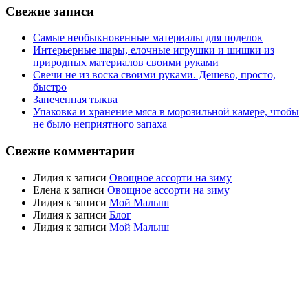
Свежие записи
Самые необыкновенные материалы для поделок
Интерьерные шары, елочные игрушки и шишки из
природных материалов своими руками
Свечи не из воска своими руками. Дешево, просто,
быстро
Запеченная тыква
Упаковка и хранение мяса в морозильной камере, чтобы
не было неприятного запаха
Свежие комментарии
Лидия
к записи
Овощное ассорти на зиму
Елена
к записи
Овощное ассорти на зиму
Лидия
к записи
Мой Малыш
Лидия
к записи
Блог
Лидия
к записи
Мой Малыш