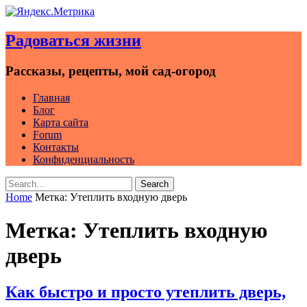
Skip
to
Радоваться жизни
content
Рассказы, рецепты, мой сад-огород
Главная
Блог
Карта сайта
Forum
Контакты
Конфиденциальность
Search
Search
for:
Home
Метка:
Утеплить входную дверь
Метка:
Утеплить входную
дверь
Как быстро и просто утеплить дверь,