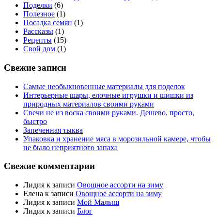
Поделки
(6)
Полезное
(1)
Посадка семян
(1)
Рассказы
(1)
Рецепты
(15)
Свой дом
(1)
Свежие записи
Самые необыкновенные материалы для поделок
Интерьерные шары, елочные игрушки и шишки из
природных материалов своими руками
Свечи не из воска своими руками. Дешево, просто,
быстро
Запеченная тыква
Упаковка и хранение мяса в морозильной камере, чтобы
не было неприятного запаха
Свежие комментарии
Лидия
к записи
Овощное ассорти на зиму
Елена
к записи
Овощное ассорти на зиму
Лидия
к записи
Мой Малыш
Лидия
к записи
Блог