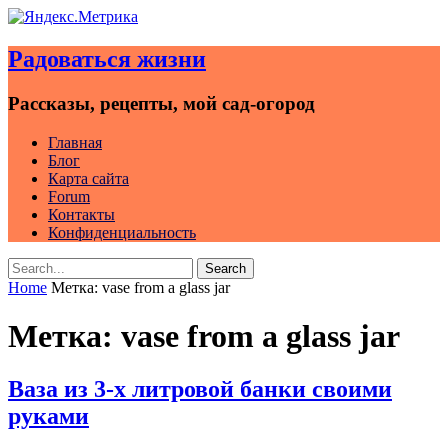
Skip
to
Радоваться жизни
content
Рассказы, рецепты, мой сад-огород
Главная
Блог
Карта сайта
Forum
Контакты
Конфиденциальность
Search
Search
for:
Home
Метка:
vase from a glass jar
Метка:
vase from a glass jar
Ваза из 3-х литровой банки своими
руками