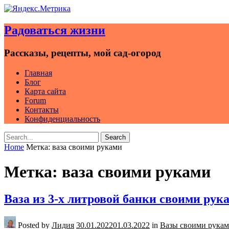
Skip
to
Радоваться жизни
content
Рассказы, рецепты, мой сад-огород
Главная
Блог
Карта сайта
Forum
Контакты
Конфиденциальность
Search
Search
for:
Home
Метка:
ваза своими руками
Метка:
ваза своими руками
Ваза из 3-х литровой банки своими рук
Posted by
Лидия
30.01.2022
01.03.2022
in
Вазы своими рука