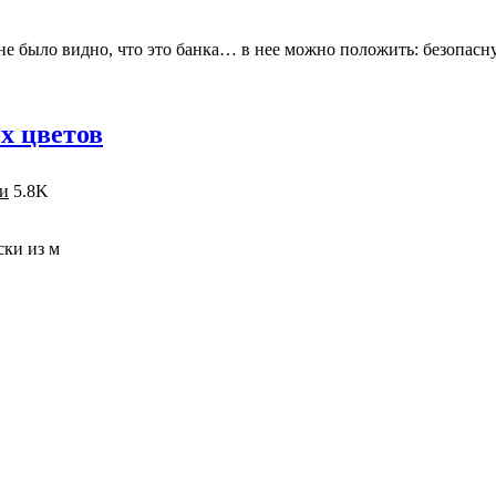
ы не было видно, что это банка… в нее можно положить: безопа
х цветов
и
5.8K
ски из м