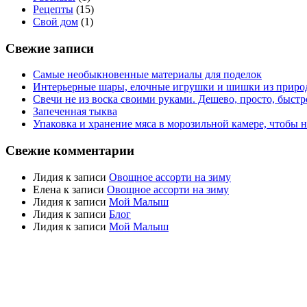
Рецепты
(15)
Свой дом
(1)
Свежие записи
Самые необыкновенные материалы для поделок
Интерьерные шары, елочные игрушки и шишки из приро
Свечи не из воска своими руками. Дешево, просто, быстр
Запеченная тыква
Упаковка и хранение мяса в морозильной камере, чтобы 
Свежие комментарии
Лидия
к записи
Овощное ассорти на зиму
Елена
к записи
Овощное ассорти на зиму
Лидия
к записи
Мой Малыш
Лидия
к записи
Блог
Лидия
к записи
Мой Малыш