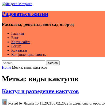
Skip
to
Радоваться жизни
content
Рассказы, рецепты, мой сад-огород
Главная
Блог
Карта сайта
Forum
Контакты
Конфиденциальность
Search
Search
for:
Home
Метка:
виды кактусов
Метка:
виды кактусов
Кактус и разведение кактусов
Posted by
Лидия
15.11.2021
05.02.2022
in
Дача, сад, огород,