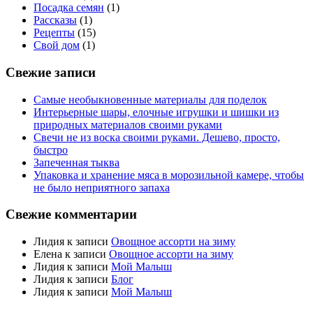
Посадка семян
(1)
Рассказы
(1)
Рецепты
(15)
Свой дом
(1)
Свежие записи
Самые необыкновенные материалы для поделок
Интерьерные шары, елочные игрушки и шишки из
природных материалов своими руками
Свечи не из воска своими руками. Дешево, просто,
быстро
Запеченная тыква
Упаковка и хранение мяса в морозильной камере, чтобы
не было неприятного запаха
Свежие комментарии
Лидия
к записи
Овощное ассорти на зиму
Елена
к записи
Овощное ассорти на зиму
Лидия
к записи
Мой Малыш
Лидия
к записи
Блог
Лидия
к записи
Мой Малыш