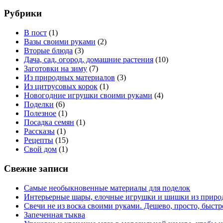
Рубрики
В пост
(1)
Вазы своими руками
(2)
Вторые блюда
(3)
Дача, сад, огород, домашние растения
(10)
Заготовки на зиму
(7)
Из природных материалов
(3)
Из цитрусовых корок
(1)
Новогодние игрушки своими руками
(4)
Поделки
(6)
Полезное
(1)
Посадка семян
(1)
Рассказы
(1)
Рецепты
(15)
Свой дом
(1)
Свежие записи
Самые необыкновенные материалы для поделок
Интерьерные шары, елочные игрушки и шишки из приро
Свечи не из воска своими руками. Дешево, просто, быстр
Запеченная тыква