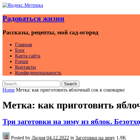
Skip
to
Радоваться жизни
content
Рассказы, рецепты, мой сад-огород
Главная
Блог
Карта сайта
Forum
Контакты
Конфиденциальность
Search
Search
for:
Home
Метка:
как приготовить яблочный сок в соковарке
Метка:
как приготовить ябло
Три заготовки на зиму из яблок. Безотх
Posted by
Лидия
04.12.2022
in
Заготовки на зиму
1.9K