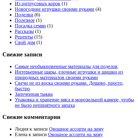
Из цитрусовых корок
(1)
Новогодние игрушки своими руками
(4)
Поделки
(6)
Полезное
(1)
Посадка семян
(1)
Рассказы
(1)
Рецепты
(15)
Свой дом
(1)
Свежие записи
Самые необыкновенные материалы для поделок
Интерьерные шары, елочные игрушки и шишки из
природных материалов своими руками
Свечи не из воска своими руками. Дешево, просто,
быстро
Запеченная тыква
Упаковка и хранение мяса в морозильной камере, чтобы
не было неприятного запаха
Свежие комментарии
Лидия
к записи
Овощное ассорти на зиму
Елена
к записи
Овощное ассорти на зиму