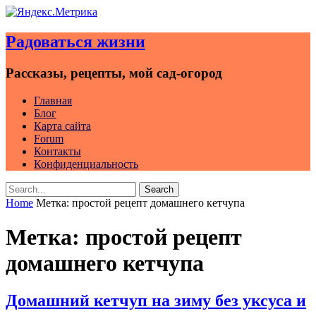
Skip
to
Радоваться жизни
content
Рассказы, рецепты, мой сад-огород
Главная
Блог
Карта сайта
Forum
Контакты
Конфиденциальность
Search
Search
for:
Home
Метка:
простой рецепт домашнего кетчупа
Метка:
простой рецепт
домашнего кетчупа
Домашний кетчуп на зиму без уксуса и