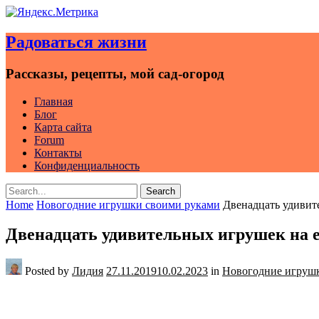
Skip
to
Радоваться жизни
content
Рассказы, рецепты, мой сад-огород
Главная
Блог
Карта сайта
Forum
Контакты
Конфиденциальность
Search
Search
for:
Home
Новогодние игрушки своими руками
Двенадцать удивит
Двенадцать удивительных игрушек на 
Posted by
Лидия
27.11.2019
10.02.2023
in
Новогодние игруш