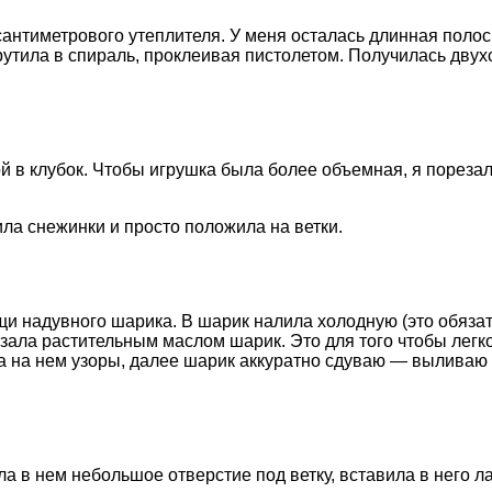
сантиметрового утеплителя. У меня осталась длинная полос
утила в спираль, проклеивая пистолетом. Получилась двухс
ой в клубок. Чтобы игрушка была более объемная, я порезал
ла снежинки и просто положила на ветки.
щи надувного шарика. В шарик налила холодную (это обязате
азала растительным маслом шарик. Это для того чтобы легко
ла на нем узоры, далее шарик аккуратно сдуваю — выливаю
а в нем небольшое отверстие под ветку, вставила в него л