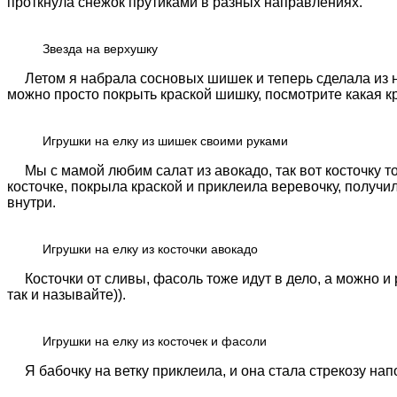
проткнула снежок прутиками в разных направлениях.
Звезда на верхушку
Летом я набрала сосновых шишек и теперь сделала из них
можно просто покрыть краской шишку, посмотрите какая кр
Игрушки на елку из шишек своими руками
Мы с мамой любим салат из авокадо, так вот косточку т
косточке, покрыла краской и приклеила веревочку, получ
внутри.
Игрушки на елку из косточки авокадо
Косточки от сливы, фасоль тоже идут в дело, а можно и р
так и называйте)).
Игрушки на елку из косточек и фасоли
Я бабочку на ветку приклеила, и она стала стрекозу на