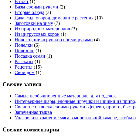
В пост
(1)
Вазы своими руками
(2)
Вторые блюда
(3)
Дача, сад, огород, домашние растения
(10)
Заготовки на зиму
(7)
Из природных материалов
(3)
Из цитрусовых корок
(1)
Новогодние игрушки своими руками
(4)
Поделки
(6)
Полезное
(1)
Посадка семян
(1)
Рассказы
(1)
Рецепты
(15)
Свой дом
(1)
Свежие записи
Самые необыкновенные материалы для поделок
Интерьерные шары, елочные игрушки и шишки из приро
Свечи не из воска своими руками. Дешево, просто, быстр
Запеченная тыква
Упаковка и хранение мяса в морозильной камере, чтобы 
Свежие комментарии