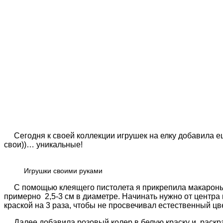
Сегодня к своей коллекции игрушек на елку добавила ещ
свои))… уникальные!
Игрушки своими руками
С помощью клеящего пистолета я прикрепила макароны 
примерно 2,5-3 см в диаметре. Начинать нужно от центра
краской на 3 раза, чтобы не просвечивал естественный цве
Далее добавила розовый колер в белую краску и раскрас