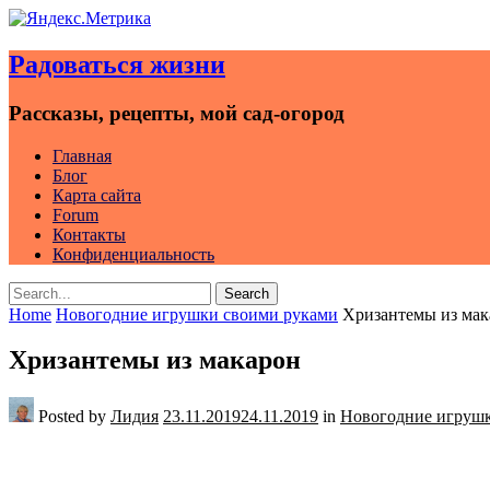
Skip
to
Радоваться жизни
content
Рассказы, рецепты, мой сад-огород
Главная
Блог
Карта сайта
Forum
Контакты
Конфиденциальность
Search
Search
for:
Home
Новогодние игрушки своими руками
Хризантемы из мак
Хризантемы из макарон
Posted by
Лидия
23.11.2019
24.11.2019
in
Новогодние игруш