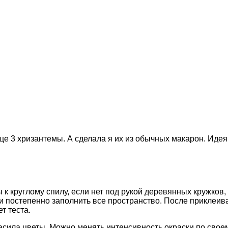
е 3 хризантемы. А сделала я их из обычных макарон. Идея не
к круглому спилу, если нет под рукой деревянных кружков,
 и постепенно заполнить все пространство. После приклеи
т теста.
ила цветы. Можно менять интенсивность окраски по своем