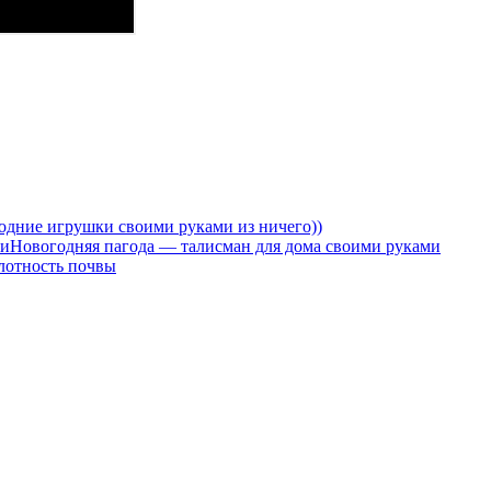
одние игрушки своими руками из ничего))
Новогодняя пагода — талисман для дома своими руками
лотность почвы