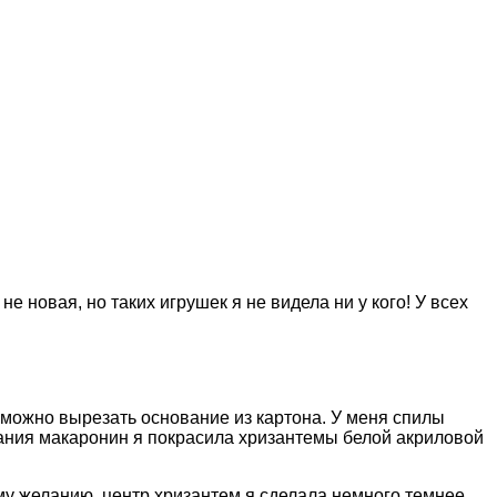
 новая, но таких игрушек я не видела ни у кого! У всех
 можно вырезать основание из картона. У меня спилы
вания макаронин я покрасила хризантемы белой акриловой
у желанию, центр хризантем я сделала немного темнее,