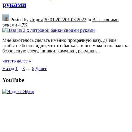
руками
Posted by
Лидия
30.01.2022
01.03.2022
in
Вазы своими
руками
4.7K
Мне захотелось сделать именно прозрачную вазу, да еще
чтобы не было видно, что это банка… в нее можно положить:
безопасную свечу, шишки, камушки, ракушки…
читать далее »
Пагинация
Назад
1
2
3
…
6
Далее
записей
YouTube