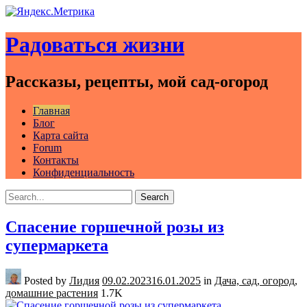
Skip
to
Радоваться жизни
content
Рассказы, рецепты, мой сад-огород
Главная
Блог
Карта сайта
Forum
Контакты
Конфиденциальность
Search
Search
for:
Спасение горшечной розы из
супермаркета
Posted by
Лидия
09.02.2023
16.01.2025
in
Дача, сад, огород,
домашние растения
1.7K